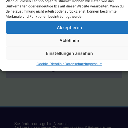
Wenn du diesen Technologien zustimmst, können wir Daten wie das
Tanzen ohne Partner
Surfverhalten oder eindeutige IDs auf dieser Website verarbeiten. Wenn du
deine Zustimmung nicht erteilst oder zurückziehst, können bestimmte
Merkmale und Funktionen beeinträchtigt werden.
Alle Infos - kompakt
Akzeptieren
Ablehnen
Anmelden
Einstellungen ansehen
Cookie-Richtlinie
Datenschutz
Impressum
Mitglied werden
Sie finden uns gut in Neuss -
Anfahrt zu unseren Trainingsstätten (Weiterleitung