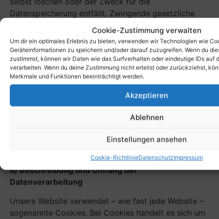
selbst löschen oder der Zweck für die
Datenspeicherung entfällt. Zwingende gesetzliche
Aufbewahrungsfristen bleiben unberührt.
Cookie-Zustimmung verwalten
Um dir ein optimales Erlebnis zu bieten, verwenden wir Technologien wie Co
e) Widerspruchs- und Beseitigungsmöglichkeit
Geräteinformationen zu speichern und/oder darauf zuzugreifen. Wenn du di
zustimmst, können wir Daten wie das Surfverhalten oder eindeutige IDs auf 
Der Einsatz eines Cookie-Consent-Tools ist zwingend
verarbeiten. Wenn du deine Zustimmung nicht erteilst oder zurückziehst, k
Merkmale und Funktionen beeinträchtigt werden.
erforderlich für eine rechtlich konforme Lösung zu
Einholung der notwendigen Einwilligung beim Aufruf
Akzeptieren
einer Website. Es besteht folglich keine
Widerspruchsmöglichkeit für den Nutzer.
Ablehnen
Einstellungen ansehen
Verwendung von Cookies
Cookie-Richtlinie
Datenschutz
Impressum
a) Beschreibung und Umfang der
Datenverarbeitung
Unsere Website verwendet – wie fast jede Website –
sogenannte Cookies. Bei Cookies handelt es sich um