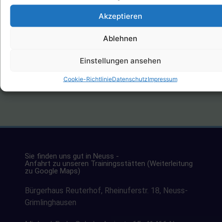
Die Trainer*innen des
Tanzsportclub Neuss e.V.
:
Frau Regina Bahnmayer
Akzeptieren
Frau Monika Köntges, Infotelefon:
Ablehnen
02131 31 90 32
Einstellungen ansehen
Herr Roman Hense, Infotelefon:
0171 7646051
Cookie-Richtlinie
Datenschutz
Impressum
Sie finden uns gut in Neuss -
Anfahrt zu unseren Trainingsstätten (Weiterleitung
zu Google Maps)
Bürgerhaus Reuterhof, Rheinuferstr. 18, Neuss-
Grimlinghausen