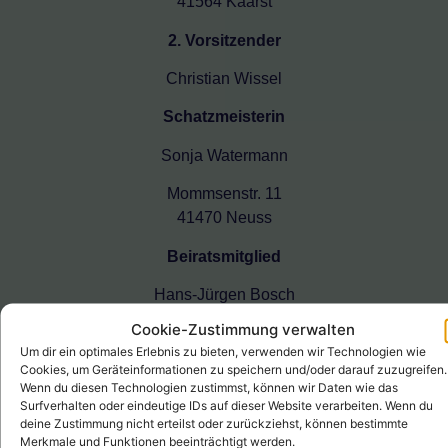
41564 Kaarst
2. Vorsitzender
Christian Wissel
Schatzmeisterin
Sonja Watermann
Mommsenstr. 11
41470 Neuss
Beiratsmitglied
Hans-Jürgen Bosch
Cookie-Zustimmung verwalten
Beiratsmitglied
Um dir ein optimales Erlebnis zu bieten, verwenden wir Technologien wie
Cookies, um Geräteinformationen zu speichern und/oder darauf zuzugreifen.
N.N.
Wenn du diesen Technologien zustimmst, können wir Daten wie das
Surfverhalten oder eindeutige IDs auf dieser Website verarbeiten. Wenn du
Unsere Trainer*innen
deine Zustimmung nicht erteilst oder zurückziehst, können bestimmte
Merkmale und Funktionen beeinträchtigt werden.