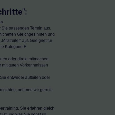
)DE !
hritte":
ss
r Sie passenden Termin aus.
it netten Gleichgesinnten und
Mitstreiter“ auf. Geeignet für
 die Kategorie
F
uen oder direkt mitmachen.
ur mit guten Vorkenntnissen
Sie entweder aufteilen oder
öchten, nehmen wir gern in
rtraining. Sie erfahren gleich
t ist und was Sie sonst so