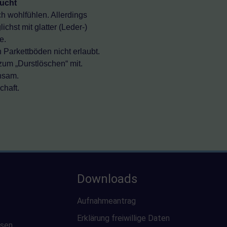
ucht
h wohlfühlen. Allerdings
hst mit glatter (Leder-)
e.
 Parkettböden nicht erlaubt.
zum „Durstlöschen“ mit.
nsam.
chaft.
Downloads
Aufnahmeantrag
Erklärung freiwillige Daten
usen