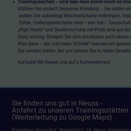
Trainingssachen – und was man sonst noch so bra
Wählen Sie einfach bequeme Kleidung – Sie sollen sic
sollten Sie unbedingt Wechselschuhe mitbringen, möglic
Sohle, Hallensportschuhe oder – wer hat – Tanzschuh
„High Heels“ und Straßenschuhe mit Profil sind auf den
Ganz wichtig: Bringen Sie sich am besten auch etwas 
Also dann – die „nächsten Schritte“ machen wir gemei
Sie werden sehen, bei uns tanzen Sie in netter Gesells
Auf bald! Wir freuen uns auf´s Kennenlernen!
Sie finden uns gut in Neuss -
Anfahrt zu unseren Trainingsstätten
(Weiterleitung zu Google Maps)
Bürgerhaus Reuterhof, Rheinuferstr. 18, Neuss-Grimlingha