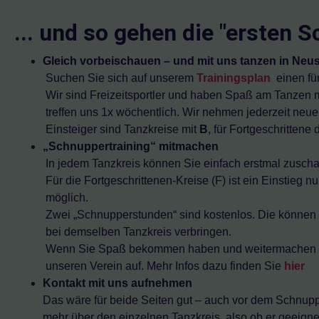
TANZEN MACHT FREU(N
... und so gehen die "ersten Sc
Gleich vorbeischauen – und mit uns tanzen in Neu
Suchen Sie sich auf unserem
Trainingsplan
einen fü
Wir sind Freizeitsportler und haben Spaß am Tanzen m
treffen uns 1x wöchentlich. Wir nehmen jederzeit neue „
Einsteiger sind Tanzkreise mit
B
, für Fortgeschrittene
„Schnuppertraining“ mitmachen
In jedem Tanzkreis können Sie einfach erstmal zuscha
Für die Fortgeschrittenen-Kreise (F) ist ein Einstieg n
möglich.
Zwei „Schnupperstunden“ sind kostenlos. Die können 
bei demselben Tanzkreis verbringen.
Wenn Sie Spaß bekommen haben und weitermachen m
unseren Verein auf. Mehr Infos dazu finden Sie
hier
Kontakt mit uns aufnehmen
Das wäre für beide Seiten gut – auch vor dem Schnuppe
mehr über den einzelnen Tanzkreis, also ob er geeigne