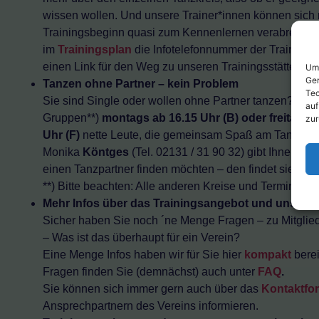
wissen wollen. Und unsere Trainer*innen können sich
Trainingsbeginn quasi zum Kennenlernen verabreden. 
im
Trainingsplan
die Infotelefonnummer der Trainer*in
einen Link für den Weg zu unseren Trainingsstätten in
Um 
Ger
Tanzen ohne Partner – kein Problem
Tec
Sie sind Single oder wollen ohne Partner tanzen? Dann
auf
Gruppen**)
montags
ab 16.15 Uhr (B) oder freitags 
zur
Uhr
(F)
nette Leute, die gemeinsam Spaß am Tanzen 
Monika
Köntges
(Tel. 02131 / 31 90 32) gibt Ihnen g
einen Tanzpartner finden möchten – den findet sie m
**) Bitte beachten: Alle anderen Kreise und Termine si
Mehr Infos über das Trainingsangebot und unseren
Sicher haben Sie noch ´ne Menge Fragen – zu Mitglied
– Was ist das überhaupt für ein Verein?
Eine Menge Infos haben wir für Sie hier
kompakt
berei
Fragen finden Sie (demnächst) auch unter
FAQ
.
Sie können sich immer gern auch über das
Kontaktfo
Ansprechpartnern des Vereins informieren.