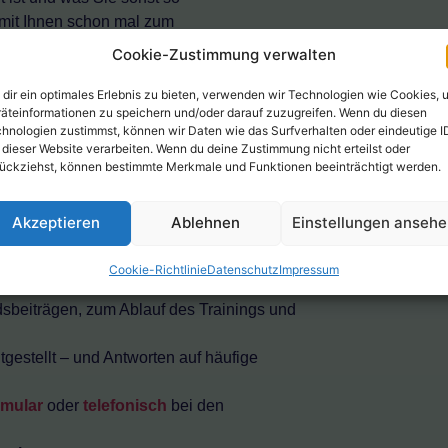
 mit Ihnen schon mal zum
Zu jedem Tanzkreis finden Sie
Cookie-Zustimmung verwalten
nen – und natürlich die Zeiten, Orte und
 Neuss .
dir ein optimales Erlebnis zu bieten, verwenden wir Technologien wie Cookies, 
äteinformationen zu speichern und/oder darauf zuzugreifen. Wenn du diesen
hnologien zustimmst, können wir Daten wie das Surfverhalten oder eindeutige I
 finden Sie in den
 dieser Website verarbeiten. Wenn du deine Zustimmung nicht erteilst oder
ab 18.30 Uhr (B) und dienstags ab 18.30
ückziehst, können bestimmte Merkmale und Funktionen beeinträchtigt werden.
haben.
ern nähere Infos dazu. Und wenn Sie doch
Akzeptieren
Ablehnen
Einstellungen anseh
anchmal auch….
nd für den Paartanz bestimmt
Cookie-Richtlinie
Datenschutz
Impressum
 Verein
sbeiträgen, zum Ablauf des Trainings und
tgestellt – und Antworten auf häufige
rmular
oder
telefonisch
bei den