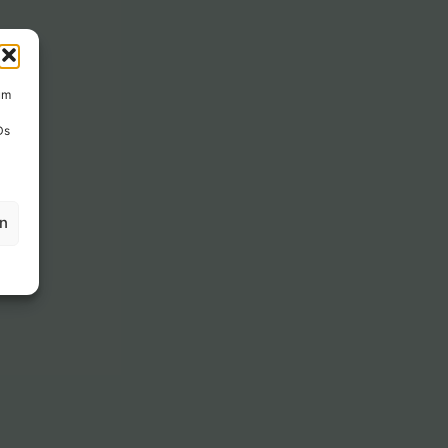
um
Ds
en